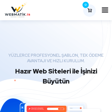
0
YÜZLERCE PROFESYONEL ŞABLON, TEK ÖDEME
AVANTAJI VE HIZLI KURULUM.
Hazır Web Siteleri ile İşinizi
Büyütün